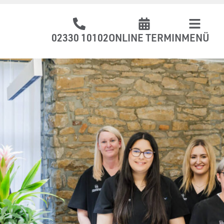
02330 10102
ONLINE TERMIN
MENÜ