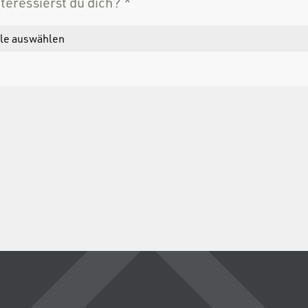
nteressierst du dich?
*
elle auswählen